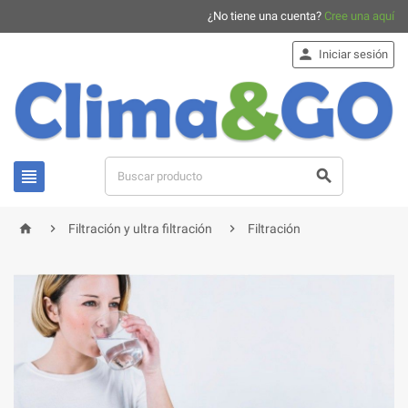
¿No tiene una cuenta?
Cree una aquí

Iniciar sesión





Filtración y ultra filtración
Filtración