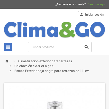
¿No tiene una cuenta?
Cree una aquí

Iniciar sesión




Climatización exterior para terrazas

Calefacción exterior a gas

Estufa Exterior baja negra para terrazas de 11 kw