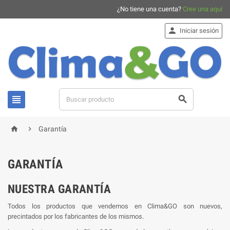
¿No tiene una cuenta?
Cree una aquí

Iniciar sesión




Garantía
GARANTÍA
NUESTRA GARANTÍA
Todos los productos que vendemos en Clima&GO son nuevos,
precintados por los fabricantes de los mismos.