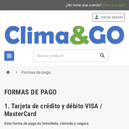
¿No tiene una cuenta?
Cree una aquí

Iniciar sesión




Formas de pago
FORMAS DE PAGO
1. Tarjeta de crédito y débito VISA /
MasterCard
Esta forma de pago es inmediata, cómoda y segura.