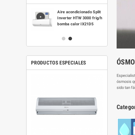
trico Semi-
Aire acondicionado Split
o Eco Titan
Inverter HTW 3000 frig/h
0 litros
bomba calor IX21D5
ÓSMO
PRODUCTOS ESPECIALES
Especialis
ósmosis qu
sido tan f
Catego