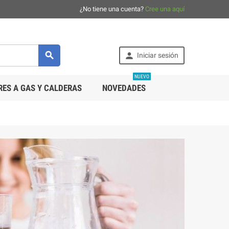
¿No tiene una cuenta?
Cree una aquí


Iniciar sesión
NUEVO
ES A GAS Y CALDERAS
NOVEDADES