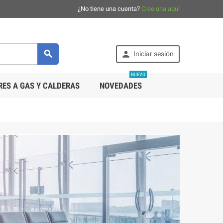
¿No tiene una cuenta?
Cree una aquí


Iniciar sesión
NUEVO
ES A GAS Y CALDERAS
NOVEDADES