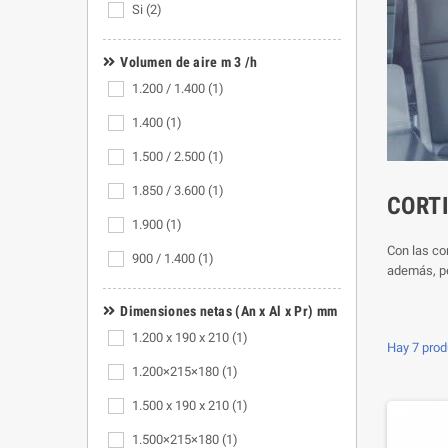
Si
(2)
Volumen de aire m 3 /h
1.200 / 1.400
(1)
1.400
(1)
1.500 / 2.500
(1)
1.850 / 3.600
(1)
CORTI
1.900
(1)
Con las cor
900 / 1.400
(1)
además, pé
Dimensiones netas (An x Al x Pr) mm
1.200 x 190 x 210
(1)
Hay 7 prod
1.200×215×180
(1)
1.500 x 190 x 210
(1)
1.500×215×180
(1)