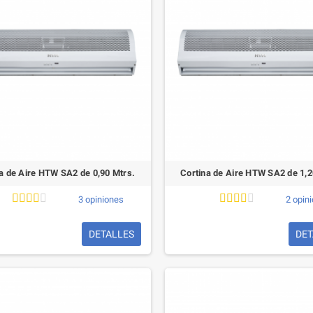
Termo eléctrico Semi-
Instantáneo Eco Titan
Climastar 30 litros
a de Aire HTW SA2 de 0,90 Mtrs.
Cortina de Aire HTW SA2 de 1,2
3 opiniones
2 opin
DETALLES
DET