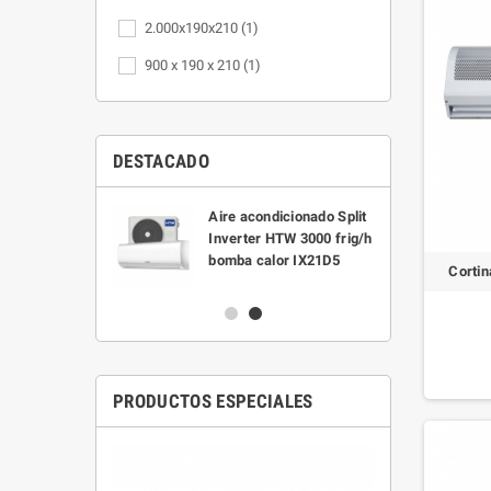
2.000x190x210
(1)
900 x 190 x 210
(1)
DESTACADO
trico Semi-
Aire acondicionado Split
o Eco Titan
Inverter HTW 3000 frig/h
0 litros
bomba calor IX21D5
Cortin
PRODUCTOS ESPECIALES