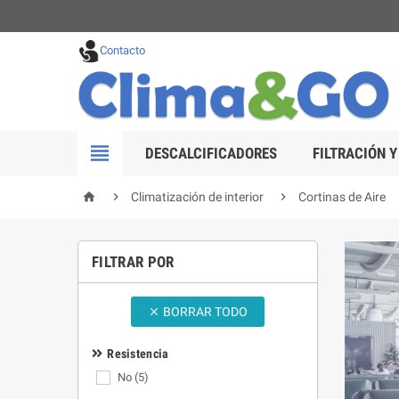
Contacto

DESCALCIFICADORES
FILTRACIÓN Y



Climatización de interior
Cortinas de Aire
FILTRAR POR
BORRAR TODO

Resistencia
No
(5)