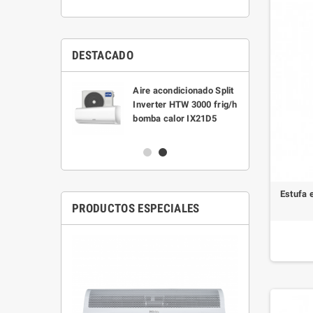
DESTACADO
trico Semi-
Aire acondicionado Split
o Eco Titan
Inverter HTW 3000 frig/h
0 litros
bomba calor IX21D5
Estufa 
PRODUCTOS ESPECIALES