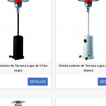
Termo eléctrico Semi-
Instantáneo Eco Titan
Climastar 30 litros
exterior de Terraza a gas de 13 kw
Estufa exterior de Terraza a gas
negra
blanca
DETALLES
DET