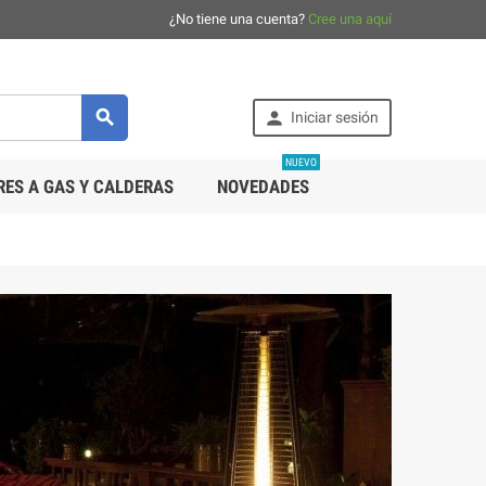
¿No tiene una cuenta?
Cree una aquí


Iniciar sesión
NUEVO
ES A GAS Y CALDERAS
NOVEDADES