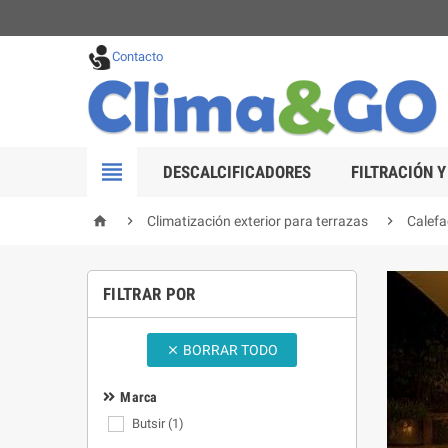
Contacto

DESCALCIFICADORES
FILTRACIÓN Y



Climatización exterior para terrazas
Calefa
FILTRAR POR
BORRAR TODO

Marca
Butsir
(1)