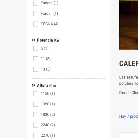
Enders
(1)
Forcali
(1)
TECNA
(4)
Potencia Kw
6
(1)
11
(3)
CALE
13
(3)
Las estufa
porches, l
Altura mm
Desde Clim
1150
(1)
1350
(1)
1830
(2)
Hay 7 prod
2240
(2)
2270
(1)