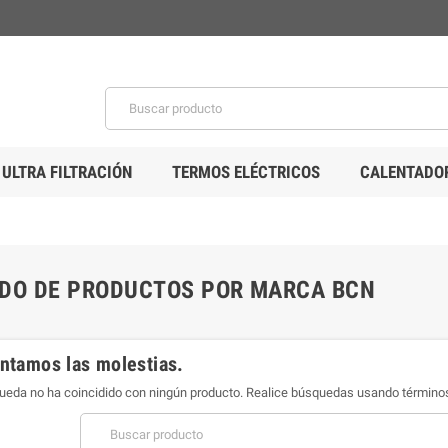
 ULTRA FILTRACIÓN
TERMOS ELÉCTRICOS
CALENTADOR
ADO DE PRODUCTOS POR MARCA BCN
Termo eléctrico Semi-
tamos las molestias.
Instantáneo Eco Titan
Climastar 30 litros
ueda no ha coincidido con ningún producto. Realice búsquedas usando términ