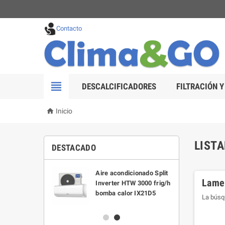
Contacto

DESCALCIFICADORES
FILTRACIÓN Y

Inicio
LIST
DESTACADO
trico Semi-
Aire acondicionado Split
Lamen
o Eco Titan
Inverter HTW 3000 frig/h
0 litros
bomba calor IX21D5
La búsq