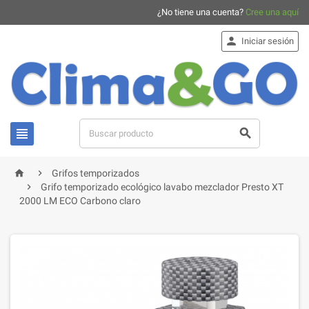
¿No tiene una cuenta?
Cree una aquí

Iniciar sesión




Grifos temporizados

Grifo temporizado ecológico lavabo mezclador Presto XT
2000 LM ECO Carbono claro