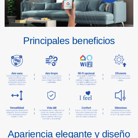
-
-
Pr
i
n
c
i
pa
l
e
s
bene
f
i
c
i
os
-
Apar
i
enc
i
a
e
l
egan
t
e
y
d
i
s
eñ
o