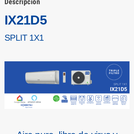
Descripción
I
X
21
D5
SP
LI
T
1
X
1