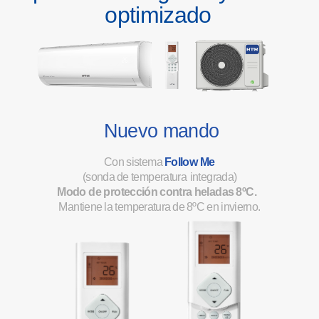
op
t
imi
z
ado
-
-
Nuev
o
m
ando
-
C
o
n
sis
te
m
a
Fo
ll
o
w
M
e
(s
ond
a
d
e
te
m
pe
r
a
t
u
r
a
i
nte
g
r
a
da)
Mod
o
d
e
p
r
ot
ecci
ó
n
c
ont
r
a
h
ela
d
a
s
8
º
C
.
M
ant
i
e
n
e
l
a
te
m
p
e
r
a
t
u
r
a
d
e
8
º
C
e
n
i
n
v
i
e
r
no.