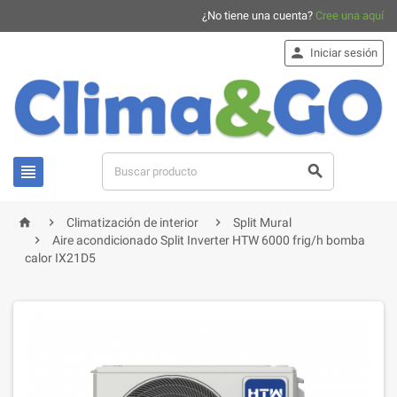
¿No tiene una cuenta?
Cree una aquí

Iniciar sesión





Climatización de interior
Split Mural

Aire acondicionado Split Inverter HTW 6000 frig/h bomba
calor IX21D5