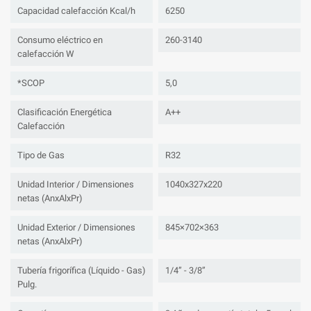
Capacidad calefacción Kcal/h
6250
Consumo eléctrico en
260-3140
calefacción W
*SCOP
5,0
Clasificación Energética
A++
Calefacción
Tipo de Gas
R32
Unidad Interior / Dimensiones
1040x327x220
netas (AnxAlxPr)
Unidad Exterior / Dimensiones
845×702×363
netas (AnxAlxPr)
Tubería frigorífica (Líquido - Gas)
1/4” - 3/8”
Pulg.