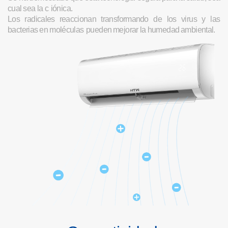
c
ua
l
s
e
a
l
a
c
i
ón
ic
a
.
Lo
s
r
ad
ic
a
l
e
s
r
ea
cci
o
na
n
t
r
an
s
f
o
rm
an
do d
e
l
o
s
v
ir
u
s
y
l
a
s
ba
c
te
ri
a
s
e
n
m
o
l
é
c
u
l
a
s
pue
de
n
m
e
j
o
r
a
r
l
a
hu
m
e
d
a
d
a
m
b
i
en
t
a
l
.