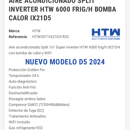
AIRE ACONDICIONADO SPLIT
INVERTER HTW 6000 FRIG/H BOMBA
CALOR IX21D5
Marca
HTW
Referencia
HTWS071IX21D5-R32
Aire acondicionado Split 1x1 Super Inverter HTW 6000 frig/h IX21D4
con bomba de calor y WiFi
NUEVO MODELO D5 2024
Protección Golden Fin
Temporizador 24 h
Auto-diagnóstico
Función Anti-frío
Deshumidificador
Desagüe ambos lados
Compresor GMCC (TOSHIBA&Midea)
Detector de fuga (EC)
Tratamiento Antisalino
WiFi Incluido
Gas refrigerante R32