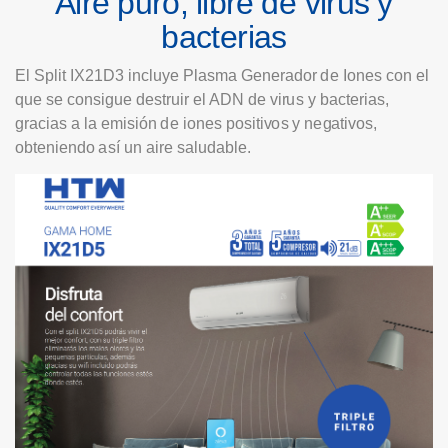
A
ir
e
pu
r
o
,
li
b
r
e
de
vir
u
s
y
ba
c
te
ri
as
E
l
Sp
li
t
I
X
21
D
3
i
n
c
l
u
y
e
P
l
a
s
m
a
Gene
r
a
d
o
r
de Ione
s
c
o
n
e
l
q
u
e
se
c
on
s
ig
u
e
de
s
t
r
u
i
r
e
l
A
D
N
d
e
v
ir
u
s
y
ba
c
te
ri
a
s,
gr
a
c
i
a
s
a
l
a
e
m
i
s
i
ó
n
de
i
one
s
po
s
i
t
i
v
o
s
y
ne
g
a
t
i
v
o
s,
ob
t
en
iend
o
a
sí
un
a
ir
e
s
a
l
ud
a
b
le
.
-