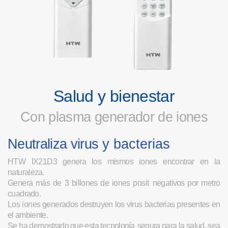
S
a
l
u
d
y
b
i
enes
t
ar
Co
n
p
l
as
m
a
generador de iones
-
Neu
tr
a
li
z
a
v
i
r
u
s
y bacterias
HT
W
I
X
21
D
3
g
ene
r
a
l
o
s
m
is
m
o
s
i
ones en
c
o
n
t
r
a
r
e
n
l
a
natu
r
a
l
e
z
a.
Gene
r
a
m
á
s
d
e
3
b
ill
on
e
s
d
e
i
one
s
po
si
t
ne
g
at
i
v
o
s
po
r
m
et
r
o
c
uad
r
ado
.
Lo
s
i
one
s
g
ene
r
a
do
s
de
s
t
r
u
y
e
n
l
o
s
v
ir
us ba
c
te
ri
a
s
p
r
e
s
e
n
t
e
s
e
n
e
l
a
m
b
i
en
t
e
.
S
e
h
a
de
m
o
s
t
r
ad
o
q
u
e
e
s
t
a
te
c
no
l
ogí
a
s
e
g
u
r
a
pa
r
a
l
a
s
a
l
ud
,
s
e
a