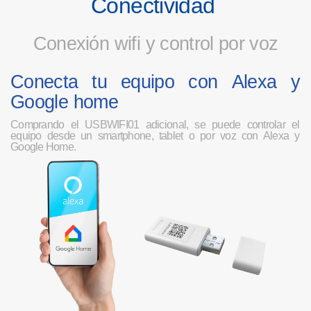
C
onec
t
i
v
i
dad
Cone
x
i
ó
n
wi
f
i
y
con
tr
o
l
po
r
voz
Conec
t
a
t
u
equ
i
p
o
co
n
Alexa
y
Goog
l
e
ho
m
e
Comprando el USBWIFI01 adicional, se puede controlar el
equipo desde un smartphone, tablet o por voz con Alexa y
Google Home.