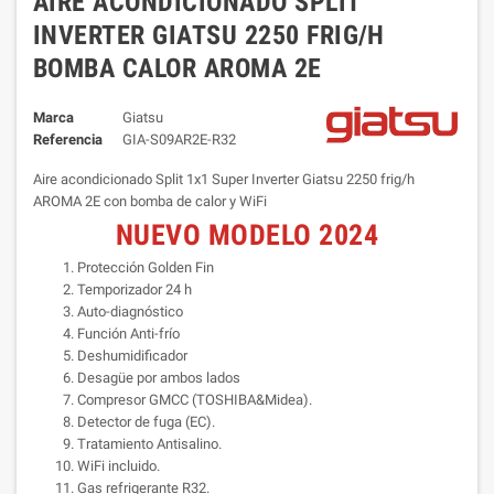
AIRE ACONDICIONADO SPLIT
INVERTER GIATSU 2250 FRIG/H
BOMBA CALOR AROMA 2E
Marca
Giatsu
Referencia
GIA-S09AR2E-R32
Aire acondicionado Split 1x1 Super Inverter Giatsu 2250 frig/h
AROMA 2E con bomba de calor y WiFi
NUEVO MODELO 2024
Protección Golden Fin
Temporizador 24 h
Auto-diagnóstico
Función Anti-frío
Deshumidificador
Desagüe por ambos lados
Compresor GMCC (TOSHIBA&Midea).
Detector de fuga (EC).
Tratamiento Antisalino.
WiFi incluido.
Gas refrigerante R32.