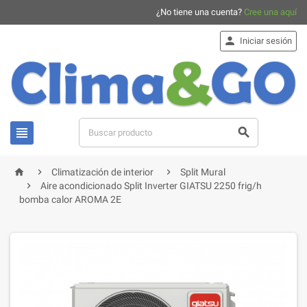
¿No tiene una cuenta?
Cree una aquí

Iniciar sesión





Climatización de interior
Split Mural

Aire acondicionado Split Inverter GIATSU 2250 frig/h
bomba calor AROMA 2E