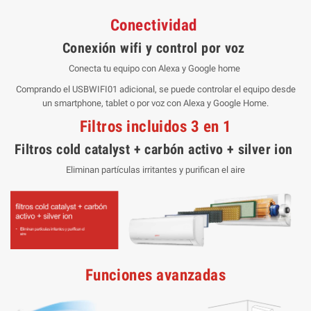
Conectividad
Conexión wifi y control por voz
Conec
t
a
t
u
equ
i
p
o
co
n
Alexa
y
Goog
l
e
ho
m
e
Comprando el USBWIFI01 adicional, se puede controlar el equipo desde
un smartphone, tablet o por voz con Alexa y Google Home.
Filtros incluidos 3 en 1
Filtros cold catalyst + carbón activo + silver ion
Eliminan partículas irritantes y purifican el aire
Funciones avanzadas