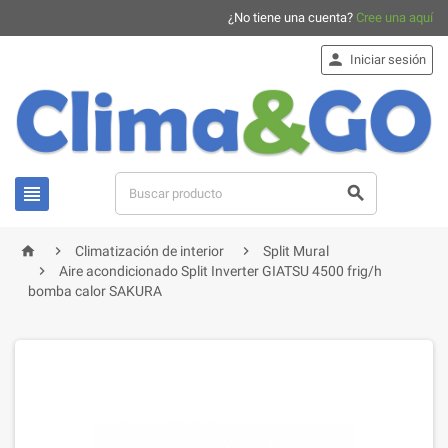
¿No tiene una cuenta?
Cree una aquí

Iniciar sesión





Climatización de interior
Split Mural

Aire acondicionado Split Inverter GIATSU 4500 frig/h
bomba calor SAKURA