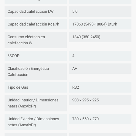
Capacidad calefacción kW
5.0
Capacidad calefacción Kcal/h
17060 (5493-18084) Btu/h
Consumo eléctrico en
1340 (350-2450)
calefacción W
*SCOP
4
Clasificación Energética
A+
Calefacción
Tipo de Gas
R32
Unidad Interior / Dimensiones
908 x 295 x 225
netas (AnxAlxPr)
Unidad Exterior / Dimensiones
780 x 560 x 270
netas (AnxAlxPr)