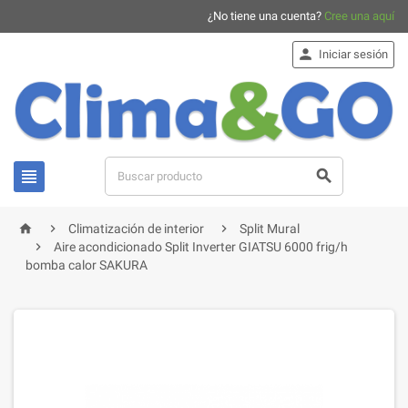
¿No tiene una cuenta?
Cree una aquí

Iniciar sesión





Climatización de interior
Split Mural

Aire acondicionado Split Inverter GIATSU 6000 frig/h
bomba calor SAKURA