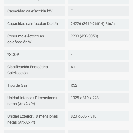
Capacidad calefacción kW
7.1
Capacidad calefacción Kcal/h
24226 (3412-26614) Btu/h
Consumo eléctrico en
2200 (450-3350)
calefacción W
*SCOP
4
Clasificación Energética
A+
Calefacción
Tipo de Gas
R32
Unidad Interior / Dimensiones
1025 x 319 x 223
netas (AnxAlxPr)
Unidad Exterior / Dimensiones
820 x 635 x 310
netas (AnxAlxPr)