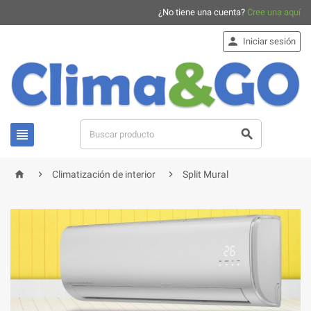
¿No tiene una cuenta?
Cree una aquí

Iniciar sesión





Climatización de interior
Split Mural