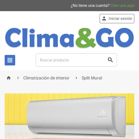
¿No tiene una cuenta?
Cree una aquí

Iniciar sesión





Climatización de interior
Split Mural